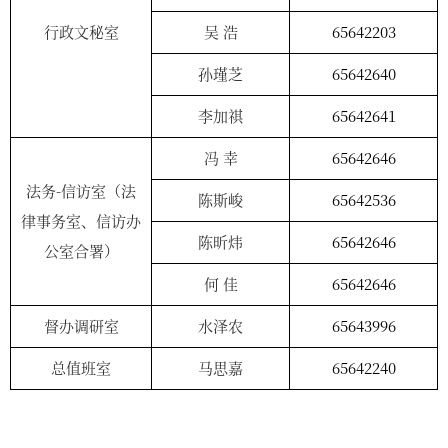
行政文秘室
吴
浩
65642203
孙瑾芝
65642640
李加祺
65642641
冯
幸
65642646
法务
-
信访室（法
陈斯峻
65642536
律事务室、信访办
陈昕炜
65642646
公室合署）
何
佳
65642646
督办调研室
水泽农
65643996
总值班室
马思嘉
65642240