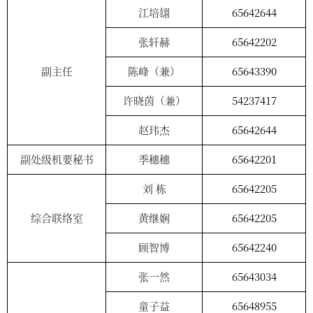
江培
翃
65642644
张轩赫
65642202
副主任
陈
峰（兼）
65643390
许晓茵（兼）
54237417
赵玮杰
65642644
副处级机要秘书
季穗穗
65642201
刘
栋
65642205
综合联络室
黄继娴
65642205
顾智博
65642240
张一然
65643034
童子益
65648955