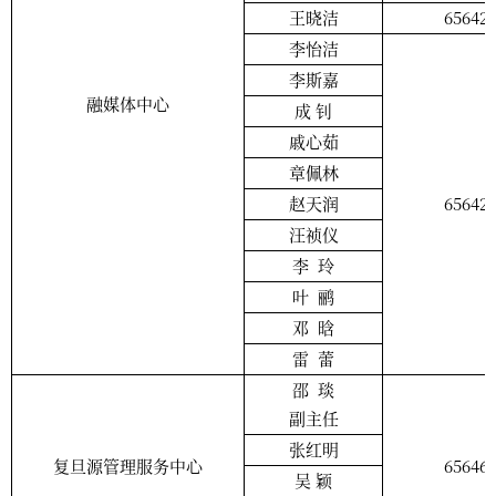
王晓洁
65642
李怡洁
李斯嘉
融媒体中心
成
钊
戚心茹
章佩林
赵天润
65642
汪祯仪
李
玲
叶
鹂
邓
晗
雷
蕾
邵
琰
副主任
张红明
复旦源管理服务中心
65646
吴
颖