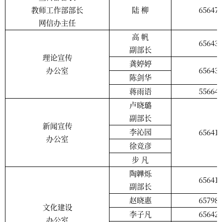
教师工作部部长
陆
柳
65647
网信办主任
高
帆
65643
副部长
理论宣传
龚婷婷
办公室
65643
陈剑华
蒋雨语
55664
卢晓璐
副部长
新闻宣传
李沁园
65641
办公室
徐竞彦
步
凡
陶韡烁
65641
副部长
赵晓惠
65798
文化建设
李子凡
65642
办公室