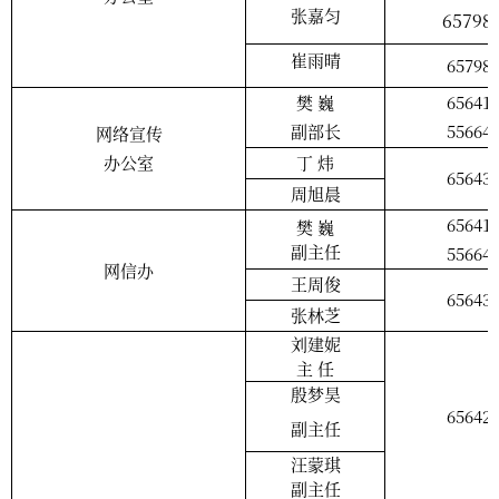
张嘉匀
65798
崔雨晴
65798
樊
巍
65641
副部长
55664
网络宣传
办公室
丁
炜
65643
周旭晨
65641
樊
巍
副主任
55664
网信办
王周俊
65643
张林芝
刘建妮
主 任
殷梦昊
65642
副主任
汪蒙琪
副主任