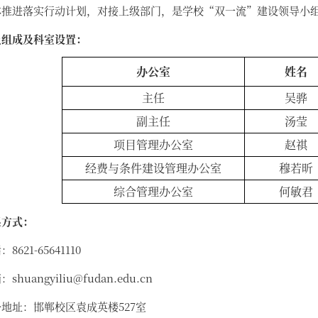
体推进落实行动计划，对接上级部门，是学校“双一流”建设领导小
员组成及科室设置：
办公室
姓名
主任
吴骅
副主任
汤莹
项目管理办公室
赵祺
经费与条件建设管理办公室
穆若昕
综合管理办公室
何敏君
系方式：
8621-65641110
shuangyiliu@fudan.edu.cn
地址：邯郸校区袁成英楼527室