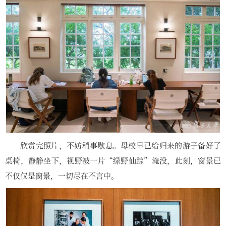
欣赏完照片，不妨稍事歇息。母校早已给归来的游子备好了
桌椅，静静坐下，视野被一片“绿野仙踪”淹没，此刻，窗景已
不仅仅是窗景，一切尽在不言中。