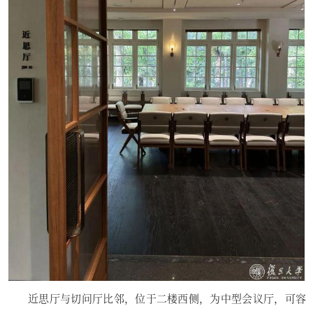
近思厅与切问厅比邻，位于二楼西侧，为中型会议厅，可容