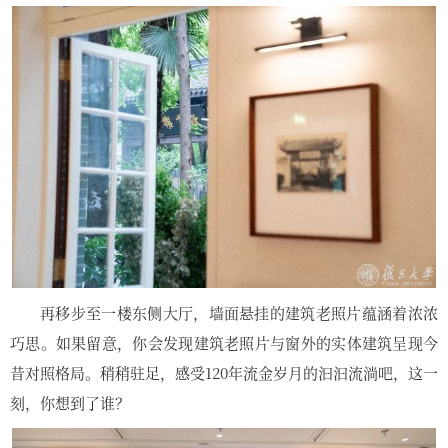
再移步至一楼东侧大厅，墙面悬挂的建筑老照片蕴涵着浓浓
巧思。如果留意，你会发现建筑老照片与窗外的实体建筑呈现今
昔对照格局。稍稍驻足，感受120年流金岁月的汩汩流淌吧，这一
刻，你想到了谁？