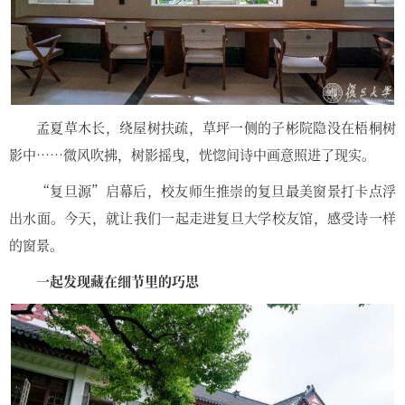
孟夏草木长，绕屋树扶疏，草坪一侧的子彬院隐没在梧桐树
影中……微风吹拂，树影摇曳，恍惚间诗中画意照进了现实。
“复旦源”启幕后，校友师生推崇的复旦最美窗景打卡点浮
出水面。今天，就让我们一起走进复旦大学校友馆，感受诗一样
的窗景。
一起发现藏在细节里的巧思